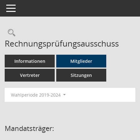
Toggle navigation
Rechercheauswahl
Rechnungsprüfungsausschuss
Informationen
Mitglieder
Vertreter
Sitzungen
Wahlperiode 2019-2024
Mandatsträger: