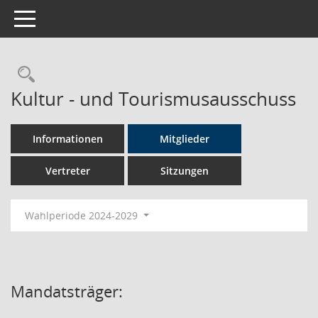
Toggle navigation
Rechercheauswahl
Kultur - und Tourismusausschuss
Informationen
Mitglieder
Vertreter
Sitzungen
Wahlperiode 2024-2029
Mandatsträger: