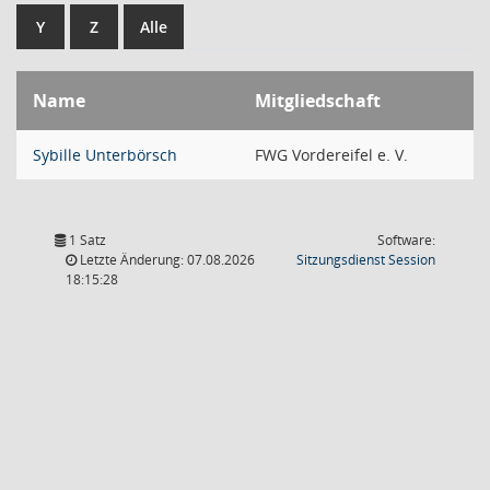
Y
Z
Alle
Name
Mitgliedschaft
Sybille Unterbörsch
FWG Vordereifel e. V.
1 Satz
Software:
(Wird in
Letzte Änderung: 07.08.2026
Sitzungsdienst
Session
18:15:28