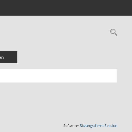
Rec
en
(Wird in
Software:
Sitzungsdienst
Session