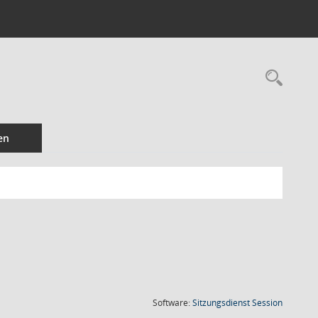
Rec
en
(Wird in
Software:
Sitzungsdienst
Session