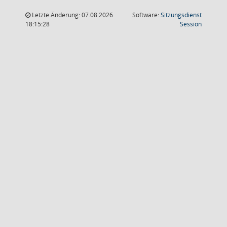
Letzte Änderung: 07.08.2026
Software:
Sitzungsdienst
(Wird in
18:15:28
Session