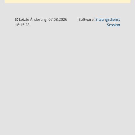
Letzte Änderung: 07.08.2026
Software:
Sitzungsdienst
(Wird in
18:15:28
Session