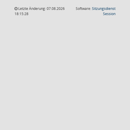
Letzte Änderung: 07.08.2026
Software:
Sitzungsdienst
(Wird in
18:15:28
Session