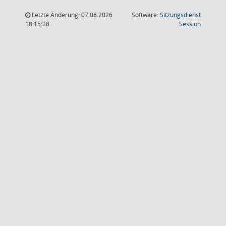
Letzte Änderung: 07.08.2026
Software:
Sitzungsdienst
(Wird in
18:15:28
Session