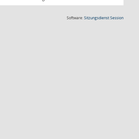
(Wird in
Software:
Sitzungsdienst
Session