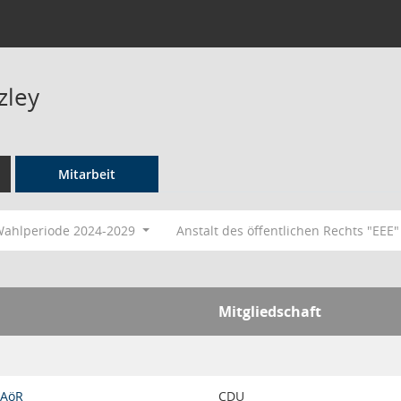
zley
Mitarbeit
ahlperiode 2024-2029
Anstalt des öffentlichen Rechts "EEE
Mitgliedschaft
 AöR
CDU