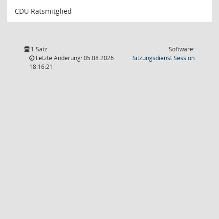
CDU Ratsmitglied
1 Satz
Software:
(Wird in
Letzte Änderung: 05.08.2026
Sitzungsdienst
Session
18:16:21