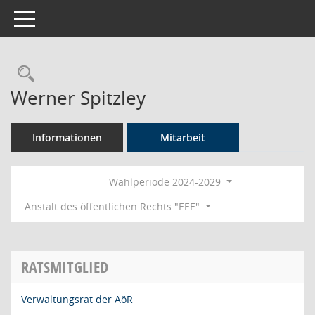
Toggle navigation
Rechercheauswahl
Werner Spitzley
Informationen
Mitarbeit
Wahlperiode 2024-2029
Anstalt des öffentlichen Rechts "EEE"
RATSMITGLIED
Verwaltungsrat der AöR