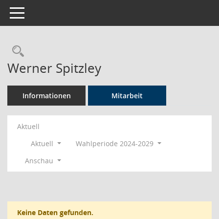
Toggle navigation
Rechercheauswahl
Werner Spitzley
Informationen
Mitarbeit
Aktuell
Aktuell
Wahlperiode 2024-2029
Anschau
Keine Daten gefunden.