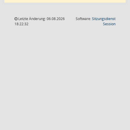
Letzte Änderung: 06.08.2026
Software:
Sitzungsdienst
(Wird in
18:22:32
Session