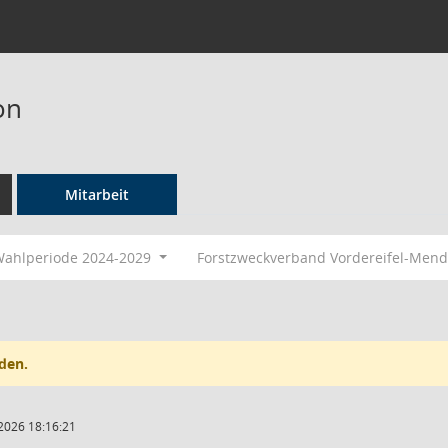
on
Mitarbeit
ahlperiode 2024-2029
Forstzweckverband Vordereifel-Men
den.
2026 18:16:21