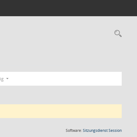
Rec
dig
(Wird in
Software:
Sitzungsdienst
Session