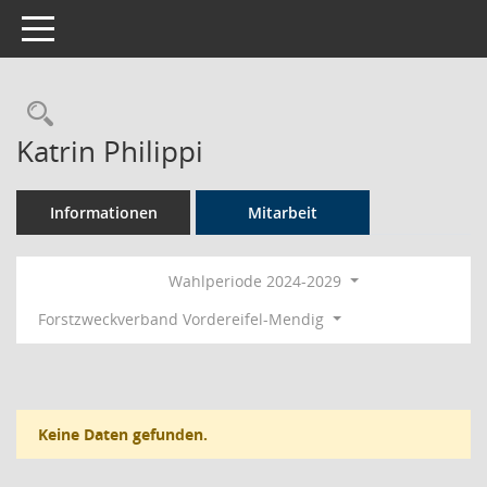
Toggle navigation
Rechercheauswahl
Katrin Philippi
Informationen
Mitarbeit
Wahlperiode 2024-2029
Forstzweckverband Vordereifel-Mendig
Keine Daten gefunden.