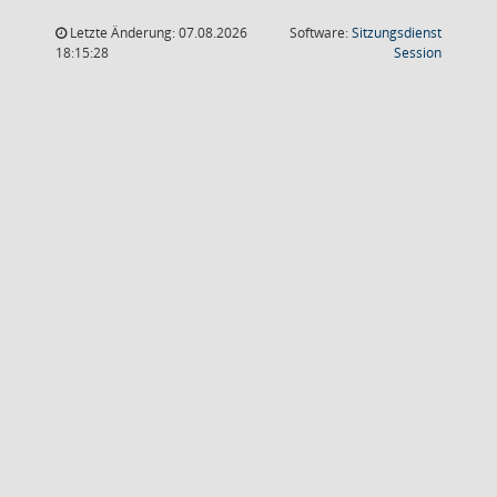
Letzte Änderung: 07.08.2026
Software:
Sitzungsdienst
(Wird in
18:15:28
Session