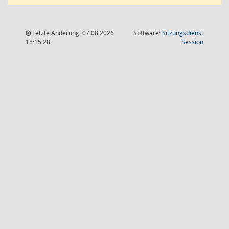
Letzte Änderung: 07.08.2026
Software:
Sitzungsdienst
(Wird in
18:15:28
Session