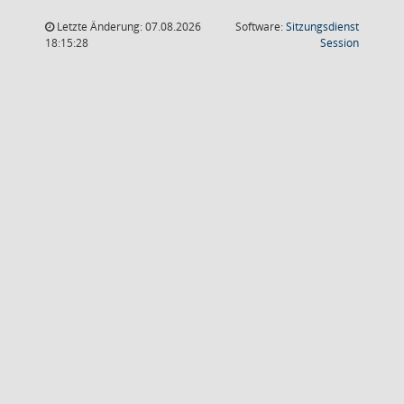
Letzte Änderung: 07.08.2026
Software:
Sitzungsdienst
(Wird in
18:15:28
Session