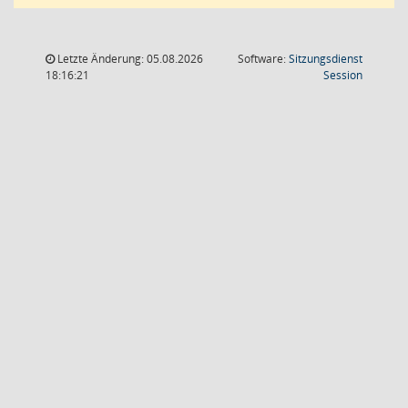
Letzte Änderung: 05.08.2026
Software:
Sitzungsdienst
(Wird in
18:16:21
Session