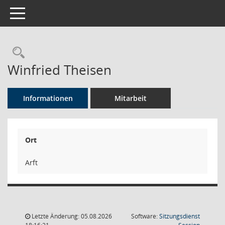
Toggle navigation
Rechercheauswahl
Winfried Theisen
Informationen
Mitarbeit
Ort
Arft
Letzte Änderung: 05.08.2026
Software:
Sitzungsdienst
(Wird in