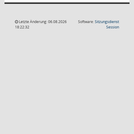
Letzte Änderung: 06.08.2026
Software:
Sitzungsdienst
(Wird in
18:22:32
Session