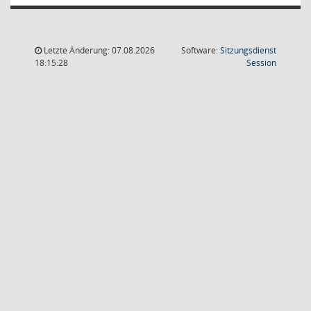
Letzte Änderung: 07.08.2026
Software:
Sitzungsdienst
(Wird in
18:15:28
Session