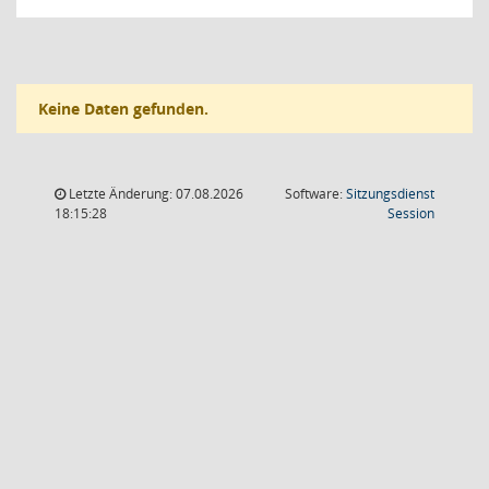
Keine Daten gefunden.
Letzte Änderung: 07.08.2026
Software:
Sitzungsdienst
(Wird in
18:15:28
Session