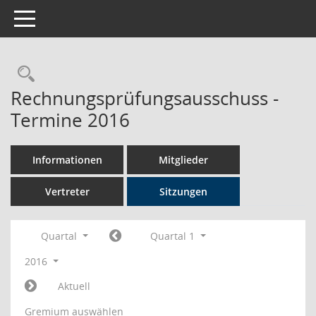
Toggle navigation
Rechercheauswahl
Rechnungsprüfungsausschuss -
Termine 2016
Informationen
Mitglieder
Vertreter
Sitzungen
Quartal
Quartal 1
2016
Aktuell
Gremium auswählen