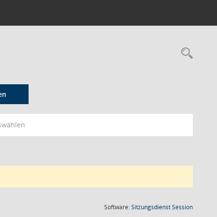
Rec
en
swählen
(Wird in
Software:
Sitzungsdienst
Session