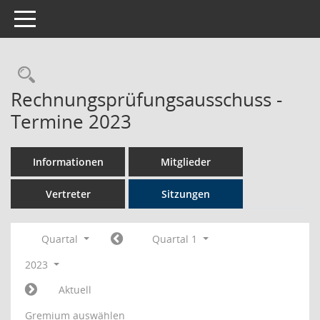
Toggle navigation
Rechercheauswahl
Rechnungsprüfungsausschuss -
Termine 2023
Informationen
Mitglieder
Vertreter
Sitzungen
Quartal
Quartal 1
2023
Aktuell
Gremium auswählen