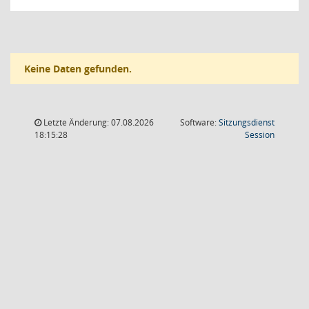
Keine Daten gefunden.
Letzte Änderung: 07.08.2026
Software:
Sitzungsdienst
(Wird in
18:15:28
Session