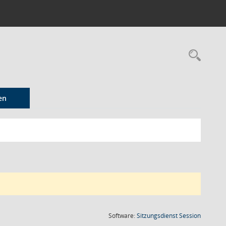
Rec
en
(Wird in
Software:
Sitzungsdienst
Session