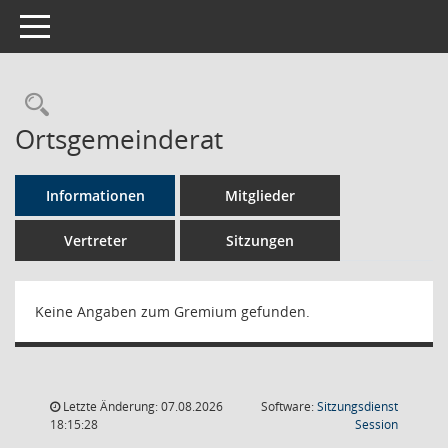
Toggle navigation
Rechercheauswahl
Ortsgemeinderat
Informationen
Mitglieder
Vertreter
Sitzungen
Keine Angaben zum Gremium gefunden.
Letzte Änderung: 07.08.2026
Software:
Sitzungsdienst
(Wird in
18:15:28
Session