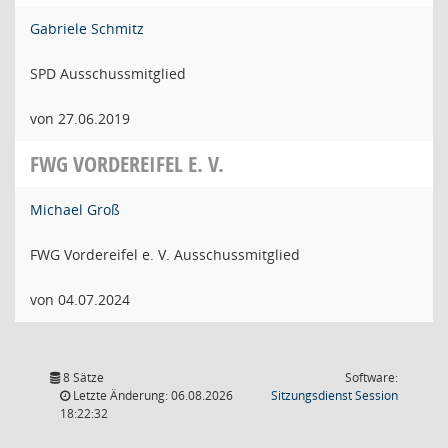
Gabriele Schmitz
SPD Ausschussmitglied
von 27.06.2019
FWG VORDEREIFEL E. V.
Michael Groß
FWG Vordereifel e. V. Ausschussmitglied
von 04.07.2024
8 Sätze
Software:
(Wird in
Letzte Änderung: 06.08.2026
Sitzungsdienst
Session
18:22:32