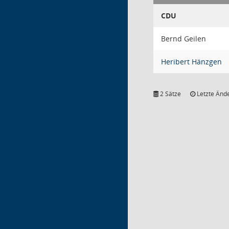
CDU
Bernd Geilen
Heribert Hänzgen
2 Sätze
Letzte Ände