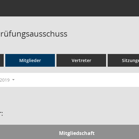
rüfungsausschuss
Mitglieder
Vertreter
Sitzung
-2019
:
Mitgliedschaft