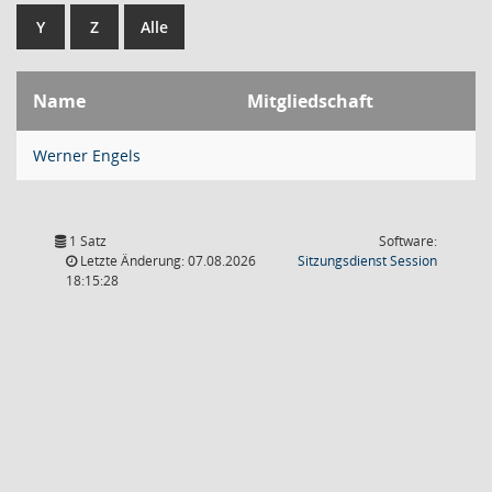
Y
Z
Alle
Name
Mitgliedschaft
Werner Engels
1 Satz
Software:
(Wird in
Letzte Änderung: 07.08.2026
Sitzungsdienst
Session
18:15:28