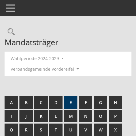
Toggle navigation
Rechercheauswahl
Mandatsträger
Wahlperiode 2024-2029
Verbandsgemeinde Vordereifel
A
B
C
D
E
F
G
H
I
J
K
L
M
N
O
P
Q
R
S
T
U
V
W
X