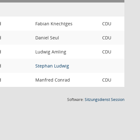
d
Fabian Knechtges
CDU
d
Daniel Seul
CDU
d
Ludwig Amling
CDU
d
Stephan Ludwig
d
Manfred Conrad
CDU
(Wird in
Software:
Sitzungsdienst
Session