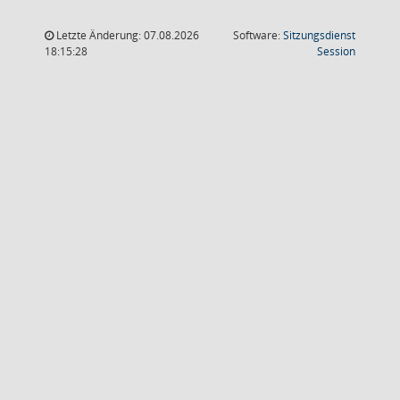
Letzte Änderung: 07.08.2026
Software:
Sitzungsdienst
(Wird in
18:15:28
Session