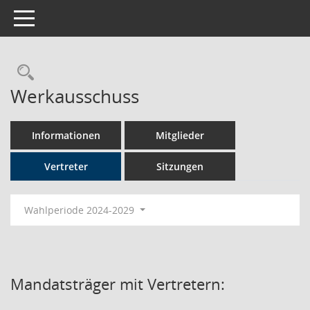
Toggle navigation
Rechercheauswahl
Werkausschuss
Informationen
Mitglieder
Vertreter
Sitzungen
Wahlperiode 2024-2029
Mandatsträger mit Vertretern: