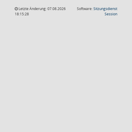
Letzte Änderung: 07.08.2026
Software:
Sitzungsdienst
(Wird in
18:15:28
Session