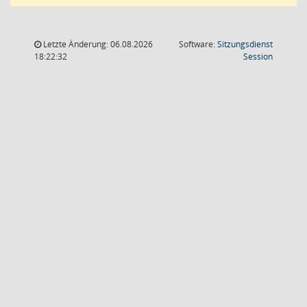
Letzte Änderung: 06.08.2026
Software:
Sitzungsdienst
(Wird in
18:22:32
Session