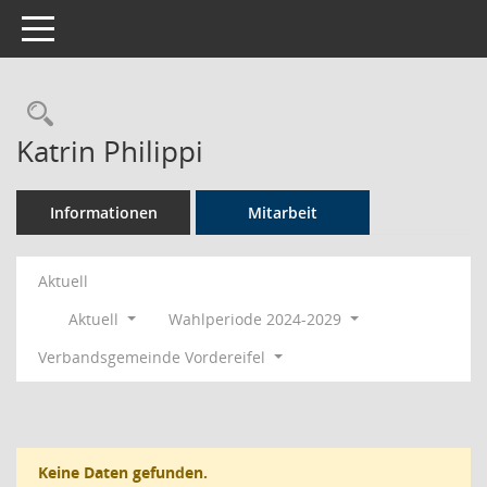
Toggle navigation
Rechercheauswahl
Katrin Philippi
Informationen
Mitarbeit
Aktuell
Aktuell
Wahlperiode 2024-2029
Verbandsgemeinde Vordereifel
Keine Daten gefunden.