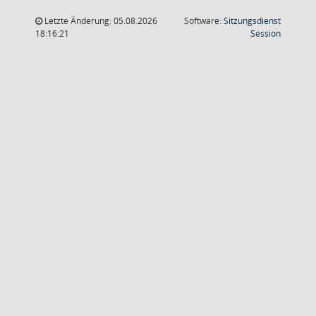
Letzte Änderung: 05.08.2026
Software:
Sitzungsdienst
(Wird in
18:16:21
Session