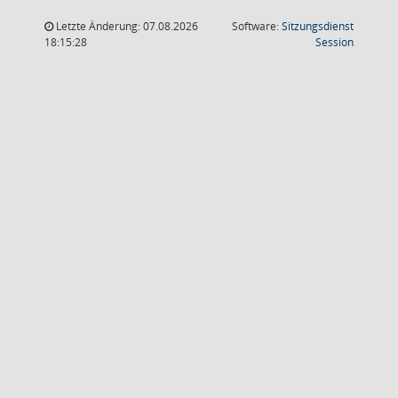
Letzte Änderung: 07.08.2026
Software:
Sitzungsdienst
(Wird in
18:15:28
Session