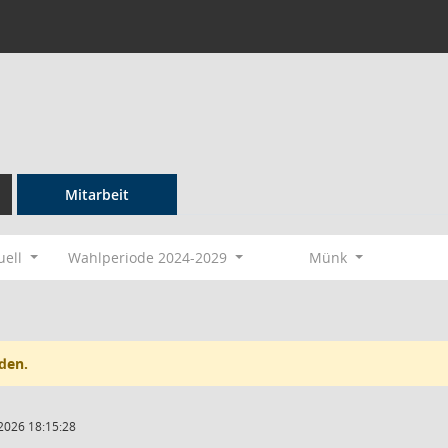
Mitarbeit
uell
Wahlperiode 2024-2029
Münk
den.
2026 18:15:28