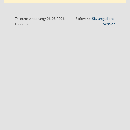
Letzte Änderung: 06.08.2026
Software:
Sitzungsdienst
(Wird in
18:22:32
Session