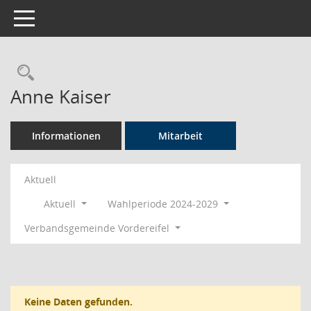
Toggle navigation
Rechercheauswahl
Anne Kaiser
Informationen
Mitarbeit
Aktuell
Aktuell
Wahlperiode 2024-2029
Verbandsgemeinde Vordereifel
Keine Daten gefunden.