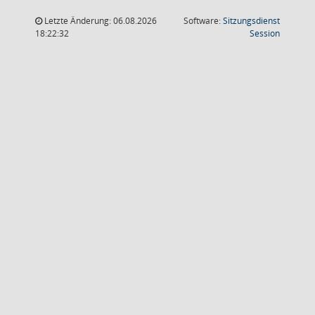
Letzte Änderung: 06.08.2026
Software:
Sitzungsdienst
(Wird in
18:22:32
Session