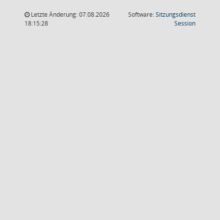
Letzte Änderung: 07.08.2026
Software:
Sitzungsdienst
(Wird in
18:15:28
Session