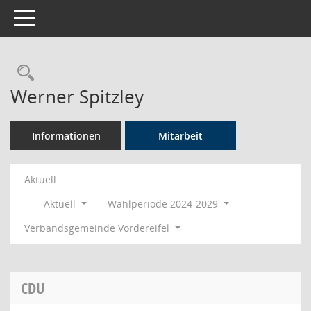
Toggle navigation
Rechercheauswahl
Werner Spitzley
Informationen
Mitarbeit
Aktuell
Aktuell
Wahlperiode 2024-2029
Verbandsgemeinde Vordereifel
CDU