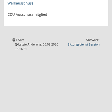
Werkausschuss
CDU Ausschussmitglied
1 Satz
Software:
(Wird in
Letzte Änderung: 05.08.2026
Sitzungsdienst
Session
18:16:21