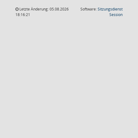
Letzte Änderung: 05.08.2026
Software:
Sitzungsdienst
(Wird in
18:16:21
Session