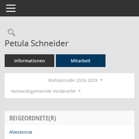
Toggle navigation
Rechercheauswahl
Petula Schneider
Informationen
Mitarbeit
Wahlperiode 2024-2029
Verbandsgemeinde Vordereifel
BEIGEORDNETE(R)
Ältestenrat