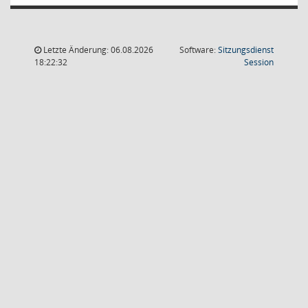
Letzte Änderung: 06.08.2026
Software:
Sitzungsdienst
(Wird in
18:22:32
Session