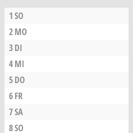
1
SO
2
MO
3
DI
4
MI
5
DO
6
FR
7
SA
8
SO