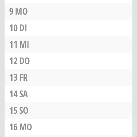
9
MO
10
DI
11
MI
12
DO
13
FR
14
SA
15
SO
16
MO