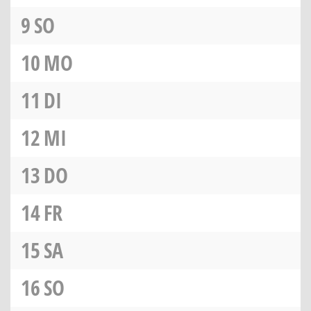
9
SO
10
MO
11
DI
12
MI
13
DO
14
FR
15
SA
16
SO