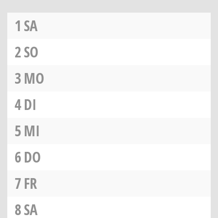
1
SA
2
SO
3
MO
4
DI
5
MI
6
DO
7
FR
8
SA