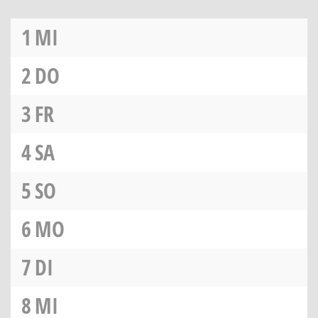
1
MI
2
DO
3
FR
4
SA
5
SO
6
MO
7
DI
8
MI