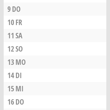
9
DO
10
FR
11
SA
12
SO
13
MO
14
DI
15
MI
16
DO