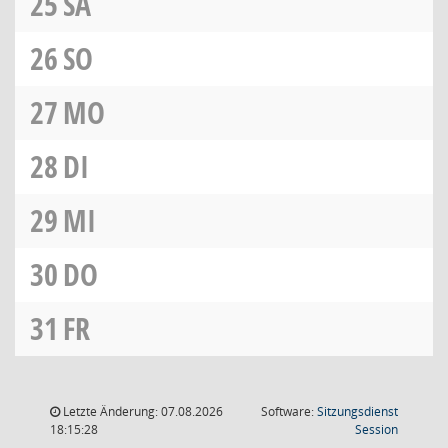
25
SA
26
SO
27
MO
28
DI
29
MI
30
DO
31
FR
Letzte Änderung: 07.08.2026
Software:
Sitzungsdienst
(Wird in
18:15:28
Session