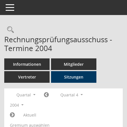
Toggle navigation
Rechercheauswahl
Rechnungsprüfungsausschuss -
Termine 2004
Informationen
Mitglieder
Vertreter
Sitzungen
Quartal
Quartal 4
2004
Aktuell
Gremium auswählen