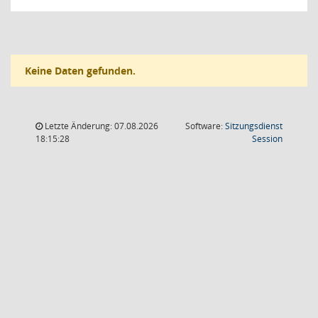
Keine Daten gefunden.
Letzte Änderung: 07.08.2026
Software:
Sitzungsdienst
(Wird in
18:15:28
Session