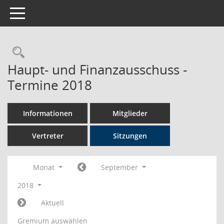
Toggle navigation
Rechercheauswahl
Haupt- und Finanzausschuss -
Termine 2018
Informationen
Mitglieder
Vertreter
Sitzungen
Monat
September
2018
Aktuell
Gremium auswählen