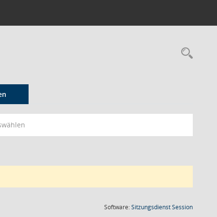
Rec
en
swählen
(Wird in
Software:
Sitzungsdienst
Session