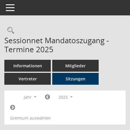
Toggle navigation
Rechercheauswahl
Sessionnet Mandatoszugang -
Termine 2025
Informationen
Mitglieder
Vertreter
Sitzungen
Jahr
2025
Gremium auswählen