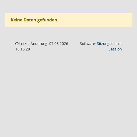
Keine Daten gefunden.
Letzte Änderung: 07.08.2026
Software:
Sitzungsdienst
(Wird in
18:15:28
Session